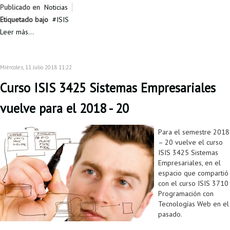
Proyecto de grado
Publicado en
Noticias
Etiquetado bajo
ISIS
Reingreso
Leer más...
Reintegro
Retiro voluntario
Miércoles, 11 Julio 2018 11:22
Curso ISIS 3425 Sistemas Empresariales
Transferencia
vuelve para el 2018 - 20
Tarifas
Grado
Para el semestre 2018
– 20 vuelve el curso
ISIS 3425 Sistemas
Empresariales, en el
espacio que compartió
con el curso ISIS 3710
Programación con
Tecnologías Web en el
pasado.