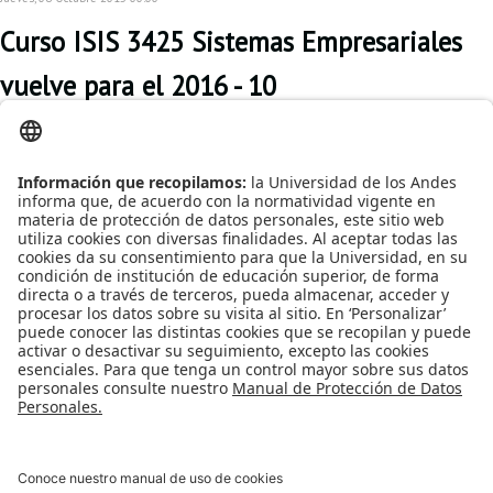
Curso ISIS 3425 Sistemas Empresariales
vuelve para el 2016 - 10
Para el semestre 2016
– 10 vuelve el curso
ISIS 3425 Sistemas
Empresariales, en el
espacio que compartió
con el curso ISIS 3710
Programación con
Tecnologías Web en el
semestre 2015 – 20.
Publicado en
Noticias
Etiquetado bajo
cursos pregrado
sistemas empresariales
oferta de
cursos
pregrado
ISIS
formación profesional
nuevo curso
cambio
curricular
desarrollo profesional
Leer más...