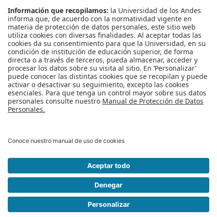
Leído
6563
Tiempo
Última modificación Miércoles, 03 Febrero 2016
14:57
Publicado en
Noticias
Etiquetado bajo
convocatoria
ISIS
Monitores
monitoria
estudiantes pregrado
Proyectos estudiantes
Más en esta categoría
« Convocatoria Fundación con las Manos
Construye tu perfil profesional - CTP 8 Febrero »
Regreso al inicio