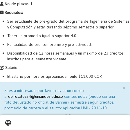
No. de plazas:
1
Proyecto de grado
Requisitos:
Reingreso
Ser estudiante de pre-grado del programa de Ingeniería de Sistemas
y Computación y estar cursando séptimo semestre o superior.
Reintegro
Tener un promedio igual o superior 4.0.
Retiro voluntario
Puntualidad de oro, compromiso y pro-actividad.
Transferencia
Disponibilidad de 12 horas semanales y un máximo de 23 créditos
inscritos para el semestre vigente.
Tarifas
Salario:
Grado
El salario por hora es aproximadamente $11.000 COP.
×
Si está interesado, por favor enviar un correo
a:
ee.rosales24@uniandes.edu.co
con sus notas (puede ser una
foto del listado no oficial de Banner), semestre según créditos,
promedio de carrera y el asunto: Aplicación UMI - 2016-10.
Conoce más sobre UnaCloud
AQUÍ