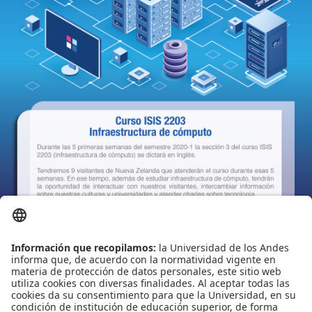
Proyecto de grado
Reingreso
Reintegro
Retiro voluntario
Transferencia
Tarifas
Grado
Leído
3274
Tiempo
Última modificación Lunes, 09 Diciembre 2019 16:34