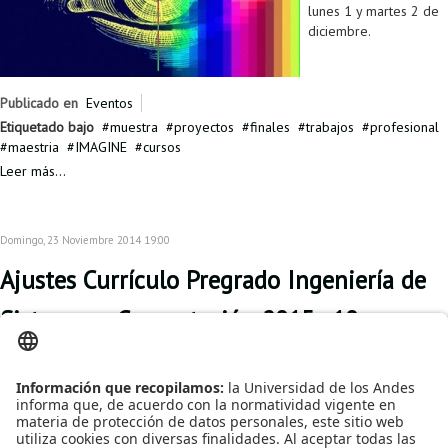
lunes 1 y martes 2 de
diciembre.
Publicado en
Eventos
Etiquetado bajo
muestra
proyectos
finales
trabajos
profesional
maestria
IMAGINE
cursos
Leer más...
Domingo, 23 Noviembre 2014 19:00
Ajustes Currículo Pregrado Ingeniería de
Sistemas y Computación 2015 - 10
Pensando en mejorar
el desarrollo de
habilidades propuestas
en nuestro currículo,
hemos ajustado los