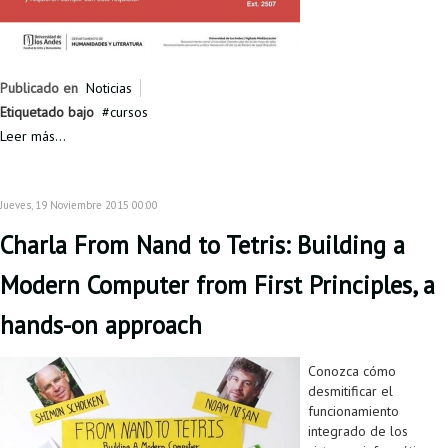
Proyecto de grado
Reingreso
Publicado en
Noticias
Reintegro
Etiquetado bajo
cursos
Retiro voluntario
Leer más...
Transferencia
Jueves, 19 Noviembre 2015 00:00
Tarifas
Charla From Nand to Tetris: Building a
Grado
Modern Computer from First Principles, a
hands-on approach
Conozca cómo
desmitificar el
funcionamiento
integrado de los