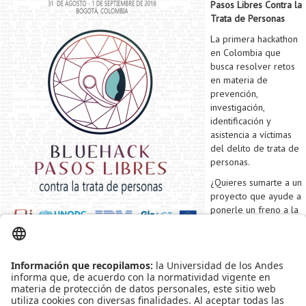
Pasos Libres Contra la
Trata de Personas
La primera hackathon
en Colombia que
busca resolver retos
en materia de
prevención,
investigación,
identificación y
asistencia a víctimas
del delito de trata de
personas.
¿Quieres sumarte a un
proyecto que ayude a
ponerle un freno a la
trata de personas en
Colombia?
Si la respuesta es Sí y además te apasiona la tecnología, los derechos
humanos, sabes desarrollar, diseñar, comunicar, tienes espíritu innovador y
eres mayor de 18 años, ¡La Bluehack Pasos Libres Contra la Trata de
Personas es para ti!