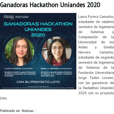
Ganadoras Hackathon Uniandes 2020
Proyecto de grado
Reingreso
Laura Forero Camacho,
estudiante de séptimo
Reintegro
semestre de Ingeniería
de Sistemas y
Retiro voluntario
Computación de la
Universidad de los
Transferencia
Andes y Gisella
Herrera Camacho,
Tarifas
estudiante de segundo
semestre de Ingeniería
Grado
de Sistemas de la
Fundación Universitaria
Jorge Tadeo Lozano,
son las ganadoras de
la Hackathon Uniandes
2020 con su proyecto
Loto.
Publicado en
Noticias