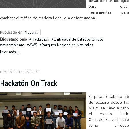
desarrollo tecnológico
para crear
herramientas para
combatir el tráfico de madera ilegal y la deforestación.
Publicado en
Noticias
Etiquetado bajo
Hackathon
Embajada de Estados Unidos
minambiente
AWS
Parques Nacionales Naturales
Leer más...
Jueves, 31 Octubre 2019 16:41
Hackatón On Track
El pasado sábado 26
de octubre desde las
8 a.m. se llevó a cabo
el evento Hack-
OnTrack. El cual tuvo
como enfoque