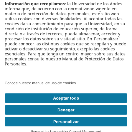
proyecto ‘Should I?’
Soporte en la Toma de
Decisión, un motor de
búsqueda
especializado para la
toma de decisiones.
Publicado en
Noticias
Etiquetado bajo
Concurso de Innovación con TI
TI
Tecnologías de
Información
Tecnologías de punta
Emprendimiento uniandino
Proyectos estudiantes
innovación
Datatraffic
Proyecto Mitad de
Carrera
Leer más...