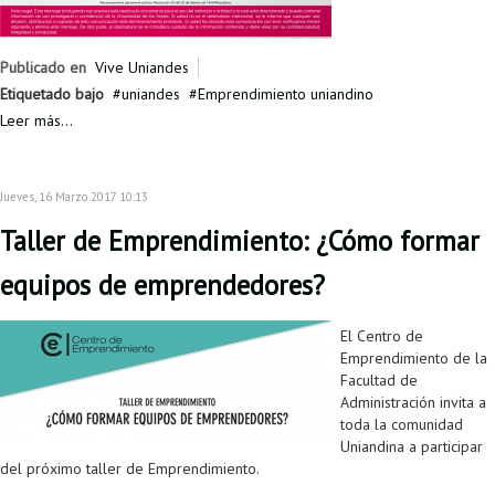
Proyecto de grado
Reingreso
Publicado en
Vive Uniandes
Etiquetado bajo
uniandes
Emprendimiento uniandino
Reintegro
Leer más...
Retiro voluntario
Transferencia
Jueves, 16 Marzo 2017 10:13
Taller de Emprendimiento: ¿Cómo formar
Tarifas
equipos de emprendedores?
Grado
El Centro de
Emprendimiento de la
Facultad de
Administración invita a
toda la comunidad
Uniandina a participar
del próximo taller de Emprendimiento.