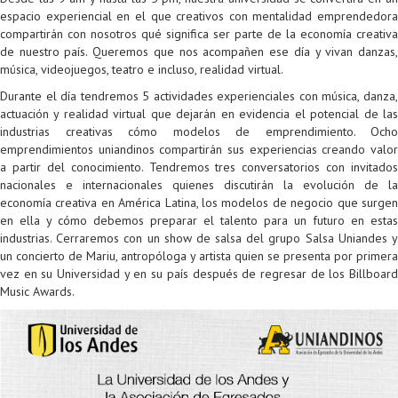
espacio experiencial en el que creativos con mentalidad emprendedora
Colaboratorio de Interacción, Visualización, Robótica y Sistemas
Convocatoria ISIS
Oportunidades
Internacionalización
Reglamento General de Estudiantes de Maestría RGEMa
Maestría en Gerencia de Tecnologías de Información (MAIT)
Instructores
Ofertas Laborales
TICSw
Movilidad Estudiantil (Intercambio)
Convocatorias
compartirán con nosotros qué significa ser parte de la economía creativa
de nuestro país. Queremos que nos acompañen ese día y vivan danzas,
Autónomos
Convocatoria IA
Opciones académicas
Cursos electivos
Bienestar institucional
Maestría en Arquitectura de Tecnologías de Información
Asistentes Postdoctorales
Emprendedores e Innovadores
Información general
Reingreso
música, videojuegos, teatro e incluso, realidad virtual.
Laboratorio de Arquitecturas Empresariales
Profesores
Oferta de cursos periodo intersemestral
Oferta de cursos
(MATI)
Profesores Adjuntos
TI en las Organizaciones
Electivas reguladas
Reintegro
Durante el día tendremos 5 actividades experienciales con música, danza,
actuación y realidad virtual que dejarán en evidencia el potencial de las
Laboratorio de Conectividad y Redes
Acreditaciones
Procesos administrativos
Maestría en Biología Computacional (MBC)
Coordinadores generales
Computación Visual
Electivas profesionales
Retiro Voluntario
industrias creativas cómo modelos de emprendimiento. Ocho
emprendimientos uniandinos compartirán sus experiencias creando valor
Laboratorio de Computación Móvil
Maestría en Tecnologías de Información para el Negocio
Coordinadores de programa
Matemática computacional
Electivas profesionales en otros departamentos
Consejería
Aplazamiento
a partir del conocimiento. Tendremos tres conversatorios con invitados
nacionales e internacionales quienes discutirán la evolución de la
Laboratorio de Informática Forense
(MBIT)
Gestores
Doble programa
Trasnferencia Interna
economía creativa en América Latina, los modelos de negocio que surgen
en ella y cómo debemos preparar el talento para un futuro en estas
Laboratorio de Ingeniería de Información - Códice
Maestría en Seguridad de la Información (MESI)
Personal de apoyo
Doble titulación
Intercambio Is-Link
industrias. Cerraremos con un show de salsa del grupo Salsa Uniandes y
un concierto de Mariu, antropóloga y artista quien se presenta por primera
Laboratorios de Propósito General
Maestría en Ingeniería de Información (MINE)
Personal de laboratorios
Examen Saber Pro
Grado
vez en su Universidad y en su país después de regresar de los Billboard
Music Awards.
Laboratorios de Seguridad de la Información
Maestría en Ingeniería de Sistemas y Computación (MISIS)
Intercambios académicos
Sala de Video Juegos
Maestría en Ingeniería de Software (MISO)
Práctica académica
Protocolo de bioseguridad
Escuela Internacional de Verano
Práctica social
Ofertas