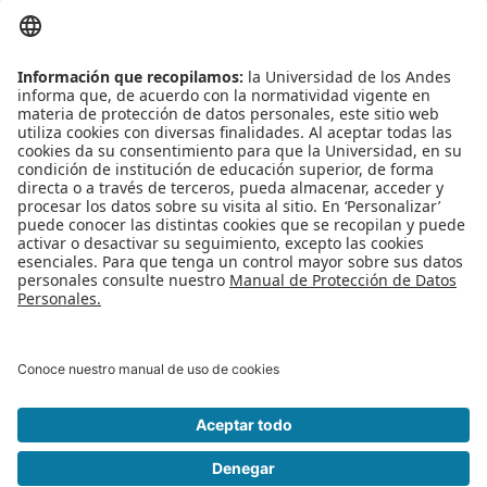
Publicado en
Vive Uniandes
Etiquetado bajo
uniandes
Emprendimiento uniandino
Artículos relacionados
¡Google en Uniandes!
Agro Reto – Cultivando País
Talleres Académicos
Primer Open Lab en Desarrollo de Realidad Mixta
SÉ PARTE DE IT CONSULTING GROUP
Más en esta categoría
« 5ta feria de divulgación científica
Convocatoria de miembros PACA »
Regreso al inicio