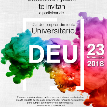
Proyecto de grado
Reingreso
Reintegro
Retiro voluntario
Transferencia
Tarifas
Grado