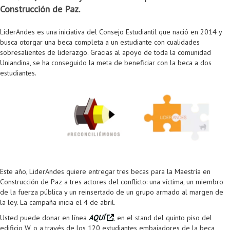
Construcción de Paz.
Colaboratorio de Interacción, Visualización, Robótica y Sistemas
Convocatoria ISIS
Oportunidades
Internacionalización
Reglamento General de Estudiantes de Maestría RGEMa
Maestría en Gerencia de Tecnologías de Información (MAIT)
Instructores
Ofertas Laborales
TICSw
Movilidad Estudiantil (Intercambio)
Convocatorias
Autónomos
Convocatoria IA
Opciones académicas
Cursos electivos
Bienestar institucional
Maestría en Arquitectura de Tecnologías de Información
Asistentes Postdoctorales
Emprendedores e Innovadores
Información general
Reingreso
LiderAndes es una iniciativa del Consejo Estudiantil que nació en 2014 y
busca otorgar una beca completa a un estudiante con cualidades
Laboratorio de Arquitecturas Empresariales
Profesores
Oferta de cursos periodo intersemestral
Oferta de cursos
(MATI)
Profesores Adjuntos
TI en las Organizaciones
Electivas reguladas
Reintegro
sobresalientes de liderazgo. Gracias al apoyo de toda la comunidad
Uniandina, se ha conseguido la meta de beneficiar con la beca a dos
Laboratorio de Conectividad y Redes
Acreditaciones
Procesos administrativos
Maestría en Biología Computacional (MBC)
Coordinadores generales
Computación Visual
Electivas profesionales
Retiro Voluntario
estudiantes.
Laboratorio de Computación Móvil
Maestría en Tecnologías de Información para el Negocio
Coordinadores de programa
Matemática computacional
Electivas profesionales en otros departamentos
Consejería
Aplazamiento
Laboratorio de Informática Forense
(MBIT)
Gestores
Doble programa
Trasnferencia Interna
Laboratorio de Ingeniería de Información - Códice
Maestría en Seguridad de la Información (MESI)
Personal de apoyo
Doble titulación
Intercambio Is-Link
Laboratorios de Propósito General
Maestría en Ingeniería de Información (MINE)
Personal de laboratorios
Examen Saber Pro
Grado
Este año, LiderAndes quiere entregar tres becas para la Maestría en
Laboratorios de Seguridad de la Información
Maestría en Ingeniería de Sistemas y Computación (MISIS)
Intercambios académicos
Construcción de Paz a tres actores del conflicto: una víctima, un miembro
de la fuerza pública y un reinsertado de un grupo armado al margen de
Sala de Video Juegos
Maestría en Ingeniería de Software (MISO)
Práctica académica
la ley. La campaña inicia el 4 de abril.
Protocolo de bioseguridad
Escuela Internacional de Verano
Práctica social
Ofertas
Usted puede donar en línea
AQUÍ
, en el stand del quinto piso del
edificio W, o a través de los 120 estudiantes embajadores de la beca