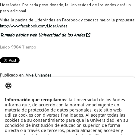
Proyecto de grado
LiderAndes. Por cada peso donado, la Universidad de los Andes dará un
peso adicional.
Reingreso
Visite la página de LiderAndes en Facebook y conozca mejor la propuesta:
http://www.facebook.com/LiderAndes
Reintegro
Tomado página web Universidad de los Andes
Retiro voluntario
Leído
9904
Tiempo
Transferencia
Tarifas
Publicado en
Vive Uniandes
Grado
Etiquetado bajo
becas
Becas maestría
vive uniandes
estudiantes
Artículos relacionados
BECA VAMOS PA´LANTE
Beca 2020 START Fellowship de la Universidad de St. Gallen - Suiza
y la organización START Global
Becas parciales de estudios en Europa para Uniandinos