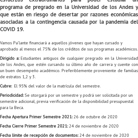
programa de pregrado en la Universidad de los Andes y
Colaboratorio de Interacción, Visualización, Robótica y Sistemas
Convocatoria ISIS
Oportunidades
Internacionalización
Reglamento General de Estudiantes de Maestría RGEMa
Maestría en Gerencia de Tecnologías de Información (MAIT)
Instructores
Ofertas Laborales
TICSw
Movilidad Estudiantil (Intercambio)
Convocatorias
que están en riesgo de desertar por razones económicas
Autónomos
Convocatoria IA
Opciones académicas
Cursos electivos
Bienestar institucional
Maestría en Arquitectura de Tecnologías de Información
Asistentes Postdoctorales
Emprendedores e Innovadores
Información general
Reingreso
asociadas a la contingencia causada por la pandemia del
COVID 19.
Laboratorio de Arquitecturas Empresariales
Profesores
Oferta de cursos periodo intersemestral
Oferta de cursos
(MATI)
Profesores Adjuntos
TI en las Organizaciones
Electivas reguladas
Reintegro
Vamos Pa’lante financiará a aquellos jóvenes que hayan cursado y
Laboratorio de Conectividad y Redes
Acreditaciones
Procesos administrativos
Maestría en Biología Computacional (MBC)
Coordinadores generales
Computación Visual
Electivas profesionales
Retiro Voluntario
aprobado al menos el 75% de los créditos de sus programas académicos.
Laboratorio de Computación Móvil
Maestría en Tecnologías de Información para el Negocio
Coordinadores de programa
Matemática computacional
Electivas profesionales en otros departamentos
Consejería
Aplazamiento
Dirigido a:
Estudiantes antiguos de cualquier pregrado en la Universida
de los Andes, que estén cursando su último año de carrera y cuente con
Laboratorio de Informática Forense
(MBIT)
Gestores
Doble programa
Trasnferencia Interna
un buen desempeño académico. Preferiblemente proveniente de familias
de estratos 1,2 y 3.
Laboratorio de Ingeniería de Información - Códice
Maestría en Seguridad de la Información (MESI)
Personal de apoyo
Doble titulación
Intercambio Is-Link
Cubre:
El 95% del valor de la matrícula del semestre.
Laboratorios de Propósito General
Maestría en Ingeniería de Información (MINE)
Personal de laboratorios
Examen Saber Pro
Grado
Periodicidad:
Se otorgará por un semestre y podrá ser solicitada por un
semestre adicional, previa verificación de la disponibilidad presupuestal
Laboratorios de Seguridad de la Información
Maestría en Ingeniería de Sistemas y Computación (MISIS)
Intercambios académicos
para la Beca.
Fecha Apertura Primer Semestre 2021:
26 de octubre de 2020
Sala de Video Juegos
Maestría en Ingeniería de Software (MISO)
Práctica académica
Fecha Cierre Primer Semestre 2021:
24 de noviembre de 2020
Protocolo de bioseguridad
Escuela Internacional de Verano
Práctica social
Ofertas
Fecha límite de recepción de documentos:
24 de noviembre de 2020