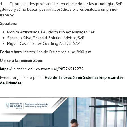
Proyecto de grado
4. Oportunidades profesionales en el mundo de las tecnologías SAP:
¿dónde y cómo buscar pasantías, prácticas profesionales, o un primer
Reingreso
trabajo?
Speakers:
Reintegro
Mónica Artunduaga, LAC North Project Manager, SAP
Retiro voluntario
Santiago Silva, Financial Solution Advisor, SAP
Miguel Castro, Sales Coaching Analyst, SAP
Transferencia
Fecha y hora:
Martes, 1ro de Diciembre a las 8:00 a.m.
Tarifas
Unirse a la reunión Zoom
https://uniandes-edu-co.zoom.us/j/98376512279
Grado
Evento organizado por el
Hub de Innovación en Sistemas Empresariales
de Uniandes