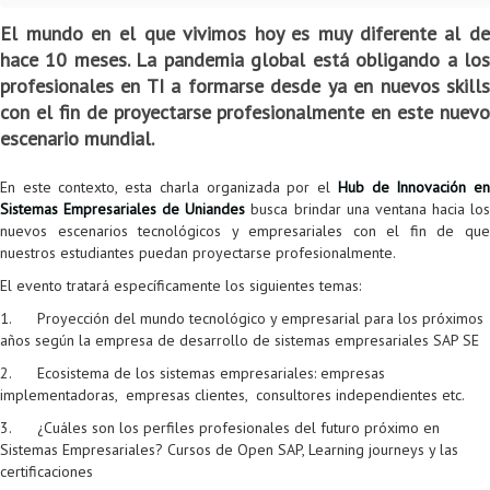
Colaboratorio de Interacción, Visualización, Robótica y Sistemas
Convocatoria ISIS
Oportunidades
Internacionalización
Reglamento General de Estudiantes de Maestría RGEMa
Maestría en Gerencia de Tecnologías de Información (MAIT)
Instructores
Ofertas Laborales
TICSw
Movilidad Estudiantil (Intercambio)
Convocatorias
El mundo en el que vivimos hoy es muy diferente al de
hace 10 meses. La pandemia global está obligando a los
Autónomos
Convocatoria IA
Opciones académicas
Cursos electivos
Bienestar institucional
Maestría en Arquitectura de Tecnologías de Información
Asistentes Postdoctorales
Emprendedores e Innovadores
Información general
Reingreso
profesionales en TI a formarse desde ya en nuevos skills
con el fin de proyectarse profesionalmente en este nuevo
Laboratorio de Arquitecturas Empresariales
Profesores
Oferta de cursos periodo intersemestral
Oferta de cursos
(MATI)
Profesores Adjuntos
TI en las Organizaciones
Electivas reguladas
Reintegro
escenario mundial.
Laboratorio de Conectividad y Redes
Acreditaciones
Procesos administrativos
Maestría en Biología Computacional (MBC)
Coordinadores generales
Computación Visual
Electivas profesionales
Retiro Voluntario
En este contexto, esta charla organizada por el
Hub de Innovación e
Laboratorio de Computación Móvil
Maestría en Tecnologías de Información para el Negocio
Coordinadores de programa
Matemática computacional
Electivas profesionales en otros departamentos
Consejería
Aplazamiento
Sistemas Empresariales de Uniandes
busca brindar una ventana hacia lo
nuevos escenarios tecnológicos y empresariales con el fin de que
Laboratorio de Informática Forense
(MBIT)
Gestores
Doble programa
Trasnferencia Interna
nuestros estudiantes puedan proyectarse profesionalmente.
Laboratorio de Ingeniería de Información - Códice
Maestría en Seguridad de la Información (MESI)
Personal de apoyo
Doble titulación
Intercambio Is-Link
El evento tratará específicamente los siguientes temas:
1. Proyección del mundo tecnológico y empresarial para los próximos
Laboratorios de Propósito General
Maestría en Ingeniería de Información (MINE)
Personal de laboratorios
Examen Saber Pro
Grado
años según la empresa de desarrollo de sistemas empresariales SAP SE
Laboratorios de Seguridad de la Información
Maestría en Ingeniería de Sistemas y Computación (MISIS)
Intercambios académicos
2. Ecosistema de los sistemas empresariales: empresas
implementadoras, empresas clientes, consultores independientes etc.
Sala de Video Juegos
Maestría en Ingeniería de Software (MISO)
Práctica académica
3. ¿Cuáles son los perfiles profesionales del futuro próximo en
Sistemas Empresariales? Cursos de Open SAP, Learning journeys y las
Protocolo de bioseguridad
Escuela Internacional de Verano
Práctica social
Ofertas
certificaciones