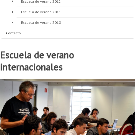
Escuela de verano 2012
Proyecto de grado
Escuela de verano 2011
Reingreso
Escuela de verano 2010
Reintegro
Contacto
Retiro voluntario
Escuela de verano
Transferencia
internacionales
Tarifas
Grado