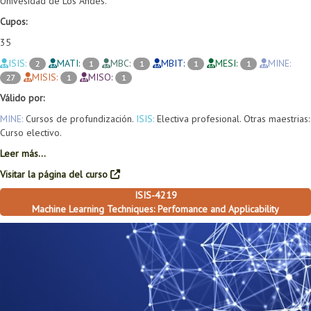
Univesidad de Los Andes.
Cupos:
35
ISIS:
MATI:
MBC:
MBIT:
MESI:
MINE:
2
1
1
1
1
MISIS:
MISO:
27
1
1
Válido por:
MINE:
Cursos de profundización.
ISIS:
Electiva profesional. Otras maestrias:
Curso electivo.
Leer más...
Visitar la página del curso
ISIS-4219
Machine Learning Techniques: Perfomance and Applicability