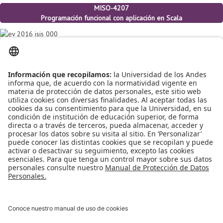
MISO-4207
Programación funcional con aplicación en Scala
Fecha:
03 Julio al 14 de Julio
Profesores:
Wolfgang De Meuter, Universidad Libre de Bruselas, Vrije
Unisersiteit Brussel
Nicolas Cardozo, Universidad de los Andes.
Cupos:
30
MISO:
Otros:
15
15
Válido por:
MISO:
Curso de profundización.
ISIS:
Electiva profesional.
Otras Maestrías:
Curso electivo.
Leer más...
Visitar la página del curso