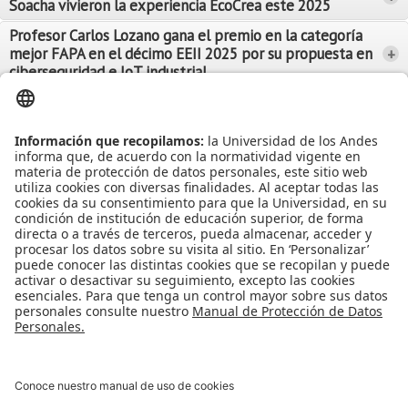
Soacha vivieron la experiencia EcoCrea este 2025
Leer Más
Leer Más
Profesor Carlos Lozano gana el premio en la categoría
mejor FAPA en el décimo EEII 2025 por su propuesta en
+
Leer Más
ciberseguridad e IoT industrial
Leer Más
Leer Más
Ver más Noticias...
Ver más Eventos...
Leer Más
Leer Más
Apoyo Financiero
|
Admisiones y Registro
|
Biblioteca
|
Bloque Neón
|
Agenda y Eventos
|
Decanatura de Estudiantes
|
MAAD
Universidad de los Andes | Vigilada Mineducación
Reconocimiento como Universidad: Decreto 1297 del 30 de mayo de
1964.