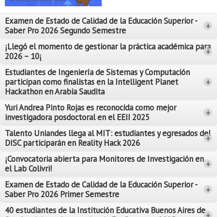
Proyecto de grado
Examen de Estado de Calidad de la Educación Superior -
+
Reingreso
Saber Pro 2026 Segundo Semestre
Reintegro
¡Llegó el momento de gestionar la práctica académica para
+
2026 – 10¡
Retiro voluntario
Estudiantes de Ingeniería de Sistemas y Computación
participan como finalistas en la Intelligent Planet
+
Transferencia
Hackathon en Arabia Saudita
Tarifas
Yuri Andrea Pinto Rojas es reconocida como mejor
Leer Más
+
investigadora posdoctoral en el EEII 2025
Leer Más
Grado
Talento Uniandes llega al MIT: estudiantes y egresados del
+
DISC participarán en Reality Hack 2026
¡Convocatoria abierta para Monitores de Investigación en
+
el Lab Colivri!
Examen de Estado de Calidad de la Educación Superior -
+
Saber Pro 2026 Primer Semestre
40 estudiantes de la Institución Educativa Buenos Aires de
+