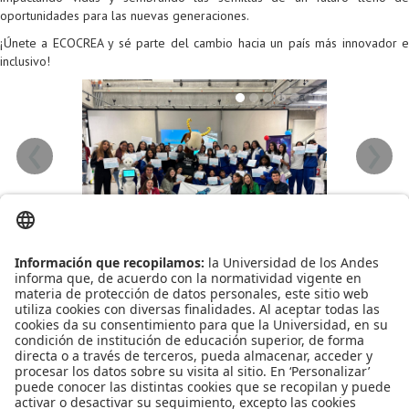
Proyecto de grado
oportunidades para las nuevas generaciones.
¡Únete a ECOCREA y sé parte del cambio hacia un país más innovador e
Reingreso
inclusivo!
Reintegro
Retiro voluntario
‹
›
Transferencia
Tarifas
Grado
Leído
2594
Tiempo
Última modificación Viernes, 17 Enero 2025 15:19
Publicado en
Noticias