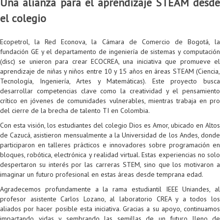
Una alianza para el aprendizaje STEAM desde
Colaboratorio de Interacción, Visualización, Robótica y Sistemas
Convocatoria ISIS
Oportunidades
Internacionalización
Reglamento General de Estudiantes de Maestría RGEMa
Maestría en Gerencia de Tecnologías de Información (MAIT)
Instructores
Ofertas Laborales
TICSw
Movilidad Estudiantil (Intercambio)
Convocatorias
el colegio
Autónomos
Convocatoria IA
Opciones académicas
Cursos electivos
Bienestar institucional
Maestría en Arquitectura de Tecnologías de Información
Asistentes Postdoctorales
Emprendedores e Innovadores
Información general
Reingreso
Ecopetrol, la Red Econova, la Cámara de Comercio de Bogotá, la
Laboratorio de Arquitecturas Empresariales
Profesores
Oferta de cursos periodo intersemestral
Oferta de cursos
(MATI)
Profesores Adjuntos
TI en las Organizaciones
Electivas reguladas
Reintegro
fundación GE y el departamento de ingeniería de sistemas y computación
(disc) se unieron para crear ECOCREA, una iniciativa que promueve el
Laboratorio de Conectividad y Redes
Acreditaciones
Procesos administrativos
Maestría en Biología Computacional (MBC)
Coordinadores generales
Computación Visual
Electivas profesionales
Retiro Voluntario
aprendizaje de niñas y niños entre 10 y 15 años en áreas STEAM (Ciencia,
Tecnología, Ingeniería, Artes y Matemáticas). Este proyecto busca
Laboratorio de Computación Móvil
Maestría en Tecnologías de Información para el Negocio
Coordinadores de programa
Matemática computacional
Electivas profesionales en otros departamentos
Consejería
Aplazamiento
desarrollar competencias clave como la creatividad y el pensamiento
crítico en jóvenes de comunidades vulnerables, mientras trabaja en pro
Laboratorio de Informática Forense
(MBIT)
Gestores
Doble programa
Trasnferencia Interna
del cierre de la brecha de talento TI en Colombia.
Con esta visión, los estudiantes del colegio Dios es Amor, ubicado en Altos
Laboratorio de Ingeniería de Información - Códice
Maestría en Seguridad de la Información (MESI)
Personal de apoyo
Doble titulación
Intercambio Is-Link
de Cazucá, asistieron mensualmente a la Universidad de los Andes, donde
participaron en talleres prácticos e innovadores sobre programación en
Laboratorios de Propósito General
Maestría en Ingeniería de Información (MINE)
Personal de laboratorios
Examen Saber Pro
Grado
bloques, robótica, electrónica y realidad virtual. Estas experiencias no solo
despertaron su interés por las carreras STEM, sino que los motivaron a
Laboratorios de Seguridad de la Información
Maestría en Ingeniería de Sistemas y Computación (MISIS)
Intercambios académicos
imaginar un futuro profesional en estas áreas desde temprana edad.
Sala de Video Juegos
Maestría en Ingeniería de Software (MISO)
Práctica académica
Agradecemos profundamente a la rama estudiantil IEEE Uniandes, al
profesor asistente Carlos Lozano, al laboratorio CREA y a todos los
Protocolo de bioseguridad
Escuela Internacional de Verano
Práctica social
Ofertas
aliados por hacer posible esta iniciativa. Gracias a su apoyo, continuamos
impactando vidas y sembrando las semillas de un futuro lleno de