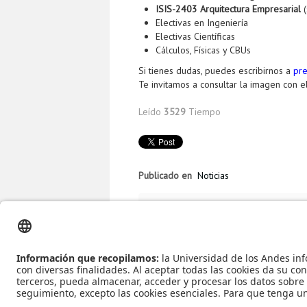
ISIS-2403 Arquitectura Empresarial
(
Electivas en Ingeniería
Electivas Científicas
Cálculos, Físicas y CBUs
Si tienes dudas, puedes escribirnos a
pre
Te invitamos a consultar la imagen con 
Leído
3529
Tiempo
Publicado en
Noticias
Más en esta categoría
« Egresados de
ciberseguridad
Mario Linares recib