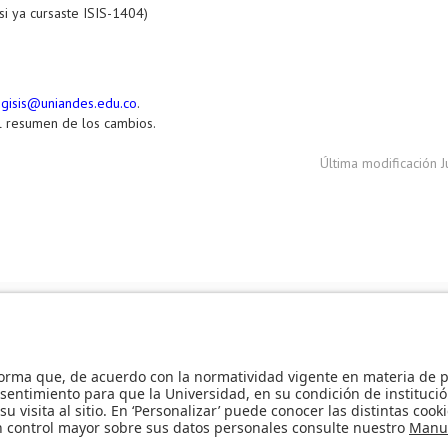
si ya cursaste ISIS-1404)
gisis@uniandes.edu.co
.
el resumen de los cambios.
Última modificación 
 la Maestría en Seguridad de la Información ganan primer lugar en reto n
e el premio al artículo más influyente de la década en la conferencia MSR