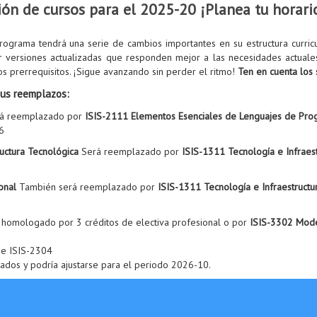
ción de cursos para el 2025-20 ¡Planea tu horari
rograma tendrá una serie de cambios importantes en su estructura curricu
 versiones actualizadas que responden mejor a las necesidades actuale
s prerrequisitos. ¡Sigue avanzando sin perder el ritmo!
Ten en cuenta los s
sus reemplazos:
á reemplazado por
ISIS-2111 Elementos Esenciales de Lenguajes de Pro
6
uctura Tecnológica
Será reemplazado por
ISIS-1311 Tecnología e Infrae
onal
También será reemplazado por
ISIS-1311 Tecnología e Infraestruct
 homologado por 3 créditos de electiva profesional o por
ISIS-3302 Mode
3 e ISIS-2304
itados y podría ajustarse para el periodo 2026-10.