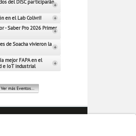
dos del DISC participarán
+
n en el Lab Colivri!
+
or - Saber Pro 2026 Primer
+
es de Soacha vivieron la
+
ía mejor FAPA en el
+
 e IoT industrial
Ver más Eventos...