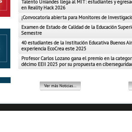
Talento Uniandes llega al MIT: estudiantes y egresa
en Reality Hack 2026
¡Convocatoria abierta para Monitores de Investigació
Examen de Estado de Calidad de la Educación Superi
Semestre
Leer Más
40 estudiantes de la Institución Educativa Buenos Air
Leer Más
experiencia EcoCrea este 2025
Leer Más
Profesor Carlos Lozano gana el premio en la categor
décimo EEII 2025 por su propuesta en ciberseguridad
Leer Más
Leer Más
Ver más Noticias...
Leer Más
Leer Más