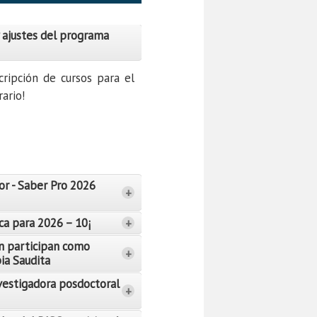
 ajustes del programa
cripción de cursos para el
ario!
or - Saber Pro 2026
+
ca para 2026 – 10¡
+
n participan como
+
bia Saudita
vestigadora posdoctoral
+