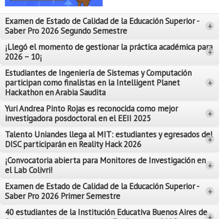
Proyecto de grado
Examen de Estado de Calidad de la Educación Superior -
+
Reingreso
Saber Pro 2026 Segundo Semestre
Reintegro
¡Llegó el momento de gestionar la práctica académica para
+
2026 – 10¡
Retiro voluntario
Estudiantes de Ingeniería de Sistemas y Computación
participan como finalistas en la Intelligent Planet
+
Transferencia
Hackathon en Arabia Saudita
Tarifas
Yuri Andrea Pinto Rojas es reconocida como mejor
Leer Más
+
investigadora posdoctoral en el EEII 2025
Leer Más
Grado
Talento Uniandes llega al MIT: estudiantes y egresados del
+
DISC participarán en Reality Hack 2026
¡Convocatoria abierta para Monitores de Investigación en
+
el Lab Colivri!
Examen de Estado de Calidad de la Educación Superior -
+
Saber Pro 2026 Primer Semestre
40 estudiantes de la Institución Educativa Buenos Aires de
+