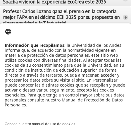
Soacha vivieron la experiencia EcoCrea este 2025
Leer Más
Leer Más
Profesor Carlos Lozano gana el premio en la categoría
mejor FAPA en el décimo EEII 2025 por su propuesta en
+
Leer Más
ciberseguridad e IoT industrial
Leer Más
Leer Más
Ver más Noticias...
Ver más Eventos...
Leer Más
Leer Más
Apoyo Financiero
|
Admisiones y Registro
|
Biblioteca
|
Bloque Neón
|
Agenda y Eventos
|
Decanatura de Estudiantes
|
MAAD
Universidad de los Andes | Vigilada Mineducación
Reconocimiento como Universidad: Decreto 1297 del 30 de mayo de
1964.