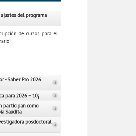
 ajustes del programa
cripción de cursos para el
ario!
or - Saber Pro 2026
+
ca para 2026 – 10¡
+
n participan como
+
bia Saudita
vestigadora posdoctoral
+