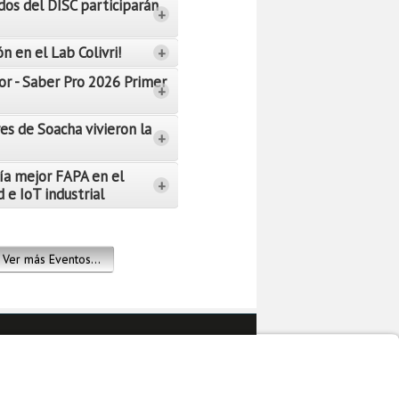
dos del DISC participarán
+
n en el Lab Colivri!
+
or - Saber Pro 2026 Primer
+
es de Soacha vivieron la
+
ía mejor FAPA en el
+
 e IoT industrial
Ver más Eventos...