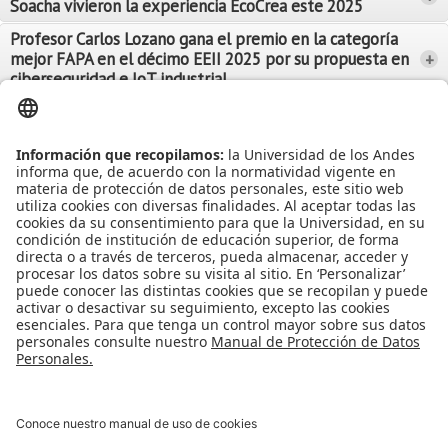
Soacha vivieron la experiencia EcoCrea este 2025
Leer Más
Leer Más
Profesor Carlos Lozano gana el premio en la categoría
mejor FAPA en el décimo EEII 2025 por su propuesta en
+
Leer Más
ciberseguridad e IoT industrial
Leer Más
Leer Más
Ver más Noticias...
Ver más Eventos...
Leer Más
Leer Más
Apoyo Financiero
|
Admisiones y Registro
|
Biblioteca
|
Bloque Neón
|
Agenda y Eventos
|
Decanatura de Estudiantes
|
MAAD
Universidad de los Andes | Vigilada Mineducación
Reconocimiento como Universidad: Decreto 1297 del 30 de mayo de
1964.