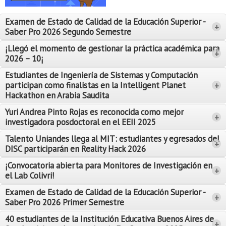
Proyecto de grado
Examen de Estado de Calidad de la Educación Superior -
+
Reingreso
Saber Pro 2026 Segundo Semestre
Reintegro
¡Llegó el momento de gestionar la práctica académica para
+
2026 – 10¡
Retiro voluntario
Estudiantes de Ingeniería de Sistemas y Computación
participan como finalistas en la Intelligent Planet
+
Transferencia
Hackathon en Arabia Saudita
Tarifas
Yuri Andrea Pinto Rojas es reconocida como mejor
Leer Más
+
investigadora posdoctoral en el EEII 2025
Leer Más
Grado
Talento Uniandes llega al MIT: estudiantes y egresados del
+
DISC participarán en Reality Hack 2026
¡Convocatoria abierta para Monitores de Investigación en
+
el Lab Colivri!
Examen de Estado de Calidad de la Educación Superior -
+
Saber Pro 2026 Primer Semestre
40 estudiantes de la Institución Educativa Buenos Aires de
+