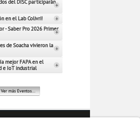
dos del DISC participarán
+
n en el Lab Colivri!
+
or - Saber Pro 2026 Primer
+
es de Soacha vivieron la
+
ía mejor FAPA en el
+
 e IoT industrial
Ver más Eventos...