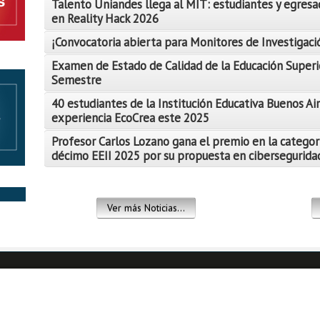
Talento Uniandes llega al MIT: estudiantes y egresa
en Reality Hack 2026
¡Convocatoria abierta para Monitores de Investigació
Examen de Estado de Calidad de la Educación Superi
Semestre
Leer Más
40 estudiantes de la Institución Educativa Buenos Air
Leer Más
experiencia EcoCrea este 2025
Leer Más
Profesor Carlos Lozano gana el premio en la categor
décimo EEII 2025 por su propuesta en ciberseguridad
Leer Más
Leer Más
Ver más Noticias...
Leer Más
Leer Más