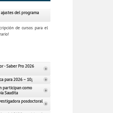
 ajustes del programa
cripción de cursos para el
ario!
or - Saber Pro 2026
+
ca para 2026 – 10¡
+
n participan como
+
bia Saudita
vestigadora posdoctoral
+