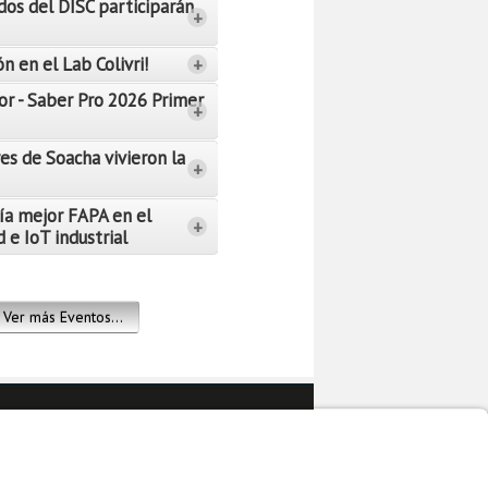
dos del DISC participarán
+
n en el Lab Colivri!
+
or - Saber Pro 2026 Primer
+
es de Soacha vivieron la
+
ía mejor FAPA en el
+
 e IoT industrial
Ver más Eventos...