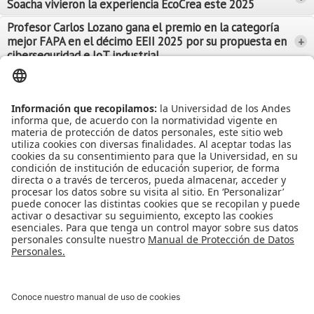
Soacha vivieron la experiencia EcoCrea este 2025
Leer Más
Leer Más
Profesor Carlos Lozano gana el premio en la categoría
mejor FAPA en el décimo EEII 2025 por su propuesta en
+
Leer Más
ciberseguridad e IoT industrial
Leer Más
Leer Más
Ver más Noticias...
Ver más Eventos...
Leer Más
Leer Más
Apoyo Financiero
|
Admisiones y Registro
|
Biblioteca
|
Bloque Neón
|
Agenda y Eventos
|
Decanatura de Estudiantes
|
MAAD
Universidad de los Andes | Vigilada Mineducación
Reconocimiento como Universidad: Decreto 1297 del 30 de mayo de
1964.