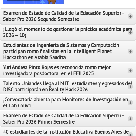
Proyecto de grado
Examen de Estado de Calidad de la Educación Superior -
+
Reingreso
Saber Pro 2026 Segundo Semestre
Reintegro
¡Llegó el momento de gestionar la práctica académica para
+
2026 – 10¡
Retiro voluntario
Estudiantes de Ingeniería de Sistemas y Computación
participan como finalistas en la Intelligent Planet
+
Transferencia
Hackathon en Arabia Saudita
Tarifas
Yuri Andrea Pinto Rojas es reconocida como mejor
Leer Más
+
investigadora posdoctoral en el EEII 2025
Leer Más
Grado
Talento Uniandes llega al MIT: estudiantes y egresados del
+
DISC participarán en Reality Hack 2026
¡Convocatoria abierta para Monitores de Investigación en
+
el Lab Colivri!
Examen de Estado de Calidad de la Educación Superior -
+
Saber Pro 2026 Primer Semestre
40 estudiantes de la Institución Educativa Buenos Aires de
+