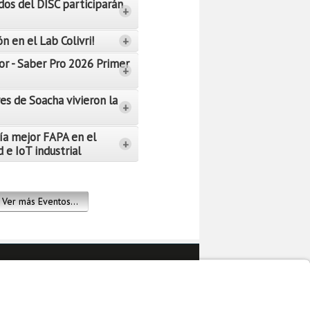
dos del DISC participarán
+
n en el Lab Colivri!
+
or - Saber Pro 2026 Primer
+
es de Soacha vivieron la
+
ía mejor FAPA en el
+
 e IoT industrial
Ver más Eventos...