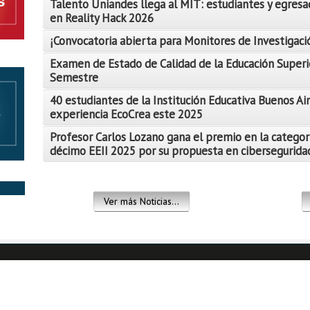
Talento Uniandes llega al MIT: estudiantes y egresa
en Reality Hack 2026
¡Convocatoria abierta para Monitores de Investigació
Examen de Estado de Calidad de la Educación Superi
Semestre
Leer Más
40 estudiantes de la Institución Educativa Buenos Air
Leer Más
experiencia EcoCrea este 2025
Leer Más
Profesor Carlos Lozano gana el premio en la categor
décimo EEII 2025 por su propuesta en ciberseguridad
Leer Más
Leer Más
Ver más Noticias...
Leer Más
Leer Más