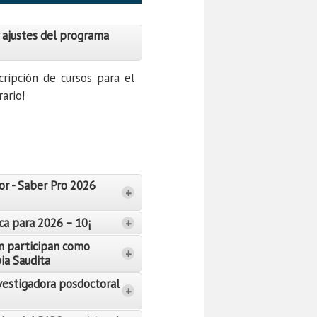
 ajustes del programa
cripción de cursos para el
ario!
or - Saber Pro 2026
+
ca para 2026 – 10¡
+
n participan como
+
bia Saudita
vestigadora posdoctoral
+