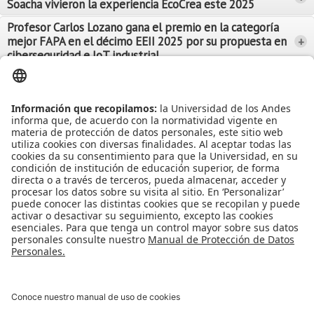
Soacha vivieron la experiencia EcoCrea este 2025
Leer Más
Leer Más
Profesor Carlos Lozano gana el premio en la categoría
mejor FAPA en el décimo EEII 2025 por su propuesta en
+
Leer Más
ciberseguridad e IoT industrial
Leer Más
Leer Más
Ver más Noticias...
Ver más Eventos...
Leer Más
Leer Más
Apoyo Financiero
|
Admisiones y Registro
|
Biblioteca
|
Bloque Neón
|
Agenda y Eventos
|
Decanatura de Estudiantes
|
MAAD
Universidad de los Andes | Vigilada Mineducación
Reconocimiento como Universidad: Decreto 1297 del 30 de mayo de
1964.