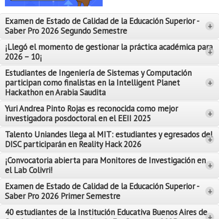
Proyecto de grado
Examen de Estado de Calidad de la Educación Superior -
+
Reingreso
Saber Pro 2026 Segundo Semestre
Reintegro
¡Llegó el momento de gestionar la práctica académica para
+
2026 – 10¡
Retiro voluntario
Estudiantes de Ingeniería de Sistemas y Computación
participan como finalistas en la Intelligent Planet
+
Transferencia
Hackathon en Arabia Saudita
Tarifas
Yuri Andrea Pinto Rojas es reconocida como mejor
Leer Más
+
investigadora posdoctoral en el EEII 2025
Leer Más
Grado
Talento Uniandes llega al MIT: estudiantes y egresados del
+
DISC participarán en Reality Hack 2026
¡Convocatoria abierta para Monitores de Investigación en
+
el Lab Colivri!
Examen de Estado de Calidad de la Educación Superior -
+
Saber Pro 2026 Primer Semestre
40 estudiantes de la Institución Educativa Buenos Aires de
+