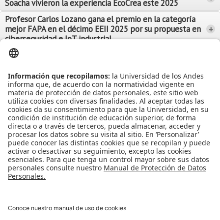
Soacha vivieron la experiencia EcoCrea este 2025
Leer Más
Leer Más
Profesor Carlos Lozano gana el premio en la categoría
mejor FAPA en el décimo EEII 2025 por su propuesta en
+
Leer Más
ciberseguridad e IoT industrial
Leer Más
Leer Más
Ver más Noticias...
Ver más Eventos...
Leer Más
Leer Más
Apoyo Financiero
|
Admisiones y Registro
|
Biblioteca
|
Bloque Neón
|
Agenda y Eventos
|
Decanatura de Estudiantes
|
MAAD
Universidad de los Andes | Vigilada Mineducación
Reconocimiento como Universidad: Decreto 1297 del 30 de mayo de
1964.