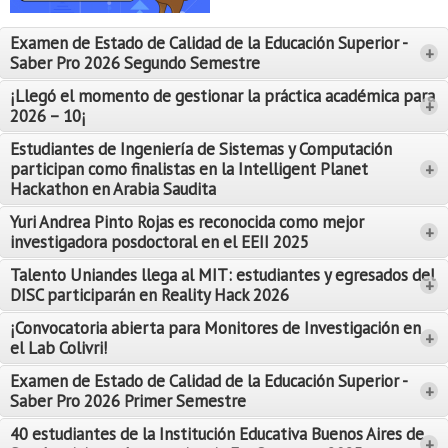
Proyecto de grado
Examen de Estado de Calidad de la Educación Superior -
+
Reingreso
Saber Pro 2026 Segundo Semestre
Reintegro
¡Llegó el momento de gestionar la práctica académica para
+
2026 – 10¡
Retiro voluntario
Estudiantes de Ingeniería de Sistemas y Computación
participan como finalistas en la Intelligent Planet
+
Transferencia
Hackathon en Arabia Saudita
Tarifas
Yuri Andrea Pinto Rojas es reconocida como mejor
Leer Más
+
investigadora posdoctoral en el EEII 2025
Leer Más
Grado
Talento Uniandes llega al MIT: estudiantes y egresados del
+
DISC participarán en Reality Hack 2026
¡Convocatoria abierta para Monitores de Investigación en
+
el Lab Colivri!
Examen de Estado de Calidad de la Educación Superior -
+
Saber Pro 2026 Primer Semestre
40 estudiantes de la Institución Educativa Buenos Aires de
+