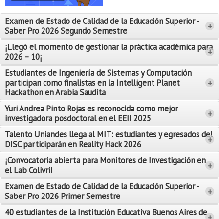
Proyecto de grado
Examen de Estado de Calidad de la Educación Superior -
+
Reingreso
Saber Pro 2026 Segundo Semestre
Reintegro
¡Llegó el momento de gestionar la práctica académica para
+
2026 – 10¡
Retiro voluntario
Estudiantes de Ingeniería de Sistemas y Computación
participan como finalistas en la Intelligent Planet
+
Transferencia
Hackathon en Arabia Saudita
Tarifas
Yuri Andrea Pinto Rojas es reconocida como mejor
Leer Más
+
investigadora posdoctoral en el EEII 2025
Leer Más
Grado
Talento Uniandes llega al MIT: estudiantes y egresados del
+
DISC participarán en Reality Hack 2026
¡Convocatoria abierta para Monitores de Investigación en
+
el Lab Colivri!
Examen de Estado de Calidad de la Educación Superior -
+
Saber Pro 2026 Primer Semestre
40 estudiantes de la Institución Educativa Buenos Aires de
+