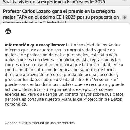
Soacha vivieron la experiencia EcoCrea este 2025
Leer Más
Leer Más
Profesor Carlos Lozano gana el premio en la categoría
mejor FAPA en el décimo EEII 2025 por su propuesta en
+
Leer Más
ciberseguridad e IoT industrial
Leer Más
Leer Más
Ver más Noticias...
Ver más Eventos...
Leer Más
Leer Más
Apoyo Financiero
|
Admisiones y Registro
|
Biblioteca
|
Bloque Neón
|
Agenda y Eventos
|
Decanatura de Estudiantes
|
MAAD
Universidad de los Andes | Vigilada Mineducación
Reconocimiento como Universidad: Decreto 1297 del 30 de mayo de
1964.