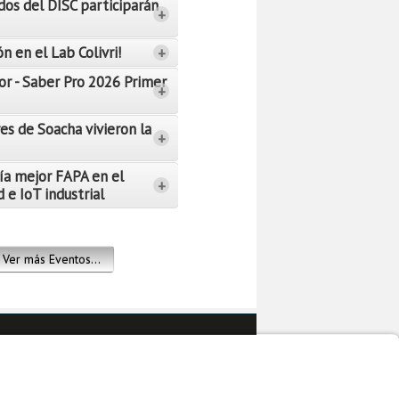
dos del DISC participarán
+
n en el Lab Colivri!
+
or - Saber Pro 2026 Primer
+
es de Soacha vivieron la
+
ía mejor FAPA en el
+
 e IoT industrial
Ver más Eventos...