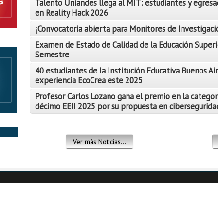
Talento Uniandes llega al MIT: estudiantes y egresa
en Reality Hack 2026
¡Convocatoria abierta para Monitores de Investigació
Examen de Estado de Calidad de la Educación Superi
Semestre
Leer Más
40 estudiantes de la Institución Educativa Buenos Air
Leer Más
experiencia EcoCrea este 2025
Leer Más
Profesor Carlos Lozano gana el premio en la categor
décimo EEII 2025 por su propuesta en ciberseguridad
Leer Más
Leer Más
Ver más Noticias...
Leer Más
Leer Más