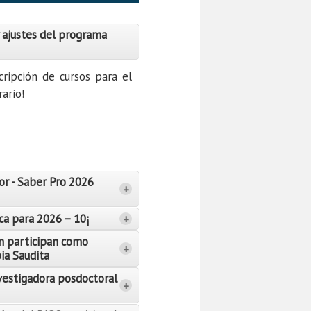
 ajustes del programa
cripción de cursos para el
ario!
or - Saber Pro 2026
+
ca para 2026 – 10¡
+
n participan como
+
bia Saudita
vestigadora posdoctoral
+