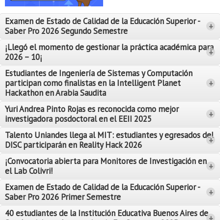
Proyecto de grado
Examen de Estado de Calidad de la Educación Superior -
+
Reingreso
Saber Pro 2026 Segundo Semestre
Reintegro
¡Llegó el momento de gestionar la práctica académica para
+
2026 – 10¡
Retiro voluntario
Estudiantes de Ingeniería de Sistemas y Computación
participan como finalistas en la Intelligent Planet
+
Transferencia
Hackathon en Arabia Saudita
Tarifas
Yuri Andrea Pinto Rojas es reconocida como mejor
Leer Más
+
investigadora posdoctoral en el EEII 2025
Leer Más
Grado
Talento Uniandes llega al MIT: estudiantes y egresados del
+
DISC participarán en Reality Hack 2026
¡Convocatoria abierta para Monitores de Investigación en
+
el Lab Colivri!
Examen de Estado de Calidad de la Educación Superior -
+
Saber Pro 2026 Primer Semestre
40 estudiantes de la Institución Educativa Buenos Aires de
+