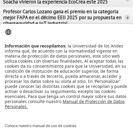
Soacha vivieron la experiencia EcoCrea este 2025
Leer Más
Leer Más
Profesor Carlos Lozano gana el premio en la categoría
mejor FAPA en el décimo EEII 2025 por su propuesta en
+
Leer Más
ciberseguridad e IoT industrial
Leer Más
Leer Más
Ver más Noticias...
Ver más Eventos...
Leer Más
Leer Más
Apoyo Financiero
|
Admisiones y Registro
|
Biblioteca
|
Bloque Neón
|
Agenda y Eventos
|
Decanatura de Estudiantes
|
MAAD
Universidad de los Andes | Vigilada Mineducación
Reconocimiento como Universidad: Decreto 1297 del 30 de mayo de
1964.