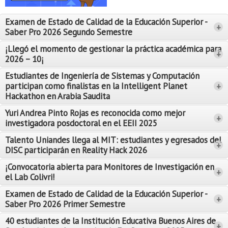
Proyecto de grado
Examen de Estado de Calidad de la Educación Superior -
+
Reingreso
Saber Pro 2026 Segundo Semestre
Reintegro
¡Llegó el momento de gestionar la práctica académica para
+
2026 – 10¡
Retiro voluntario
Estudiantes de Ingeniería de Sistemas y Computación
participan como finalistas en la Intelligent Planet
+
Transferencia
Hackathon en Arabia Saudita
Tarifas
Yuri Andrea Pinto Rojas es reconocida como mejor
Leer Más
+
investigadora posdoctoral en el EEII 2025
Leer Más
Grado
Talento Uniandes llega al MIT: estudiantes y egresados del
+
DISC participarán en Reality Hack 2026
¡Convocatoria abierta para Monitores de Investigación en
+
el Lab Colivri!
Examen de Estado de Calidad de la Educación Superior -
+
Saber Pro 2026 Primer Semestre
40 estudiantes de la Institución Educativa Buenos Aires de
+