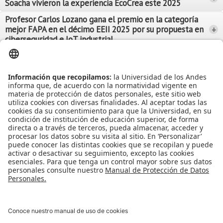
Soacha vivieron la experiencia EcoCrea este 2025
Leer Más
Leer Más
Profesor Carlos Lozano gana el premio en la categoría
mejor FAPA en el décimo EEII 2025 por su propuesta en
+
Leer Más
ciberseguridad e IoT industrial
Leer Más
Leer Más
Ver más Noticias...
Ver más Eventos...
Leer Más
Leer Más
Apoyo Financiero
|
Admisiones y Registro
|
Biblioteca
|
Bloque Neón
|
Agenda y Eventos
|
Decanatura de Estudiantes
|
MAAD
Universidad de los Andes | Vigilada Mineducación
Reconocimiento como Universidad: Decreto 1297 del 30 de mayo de
1964.