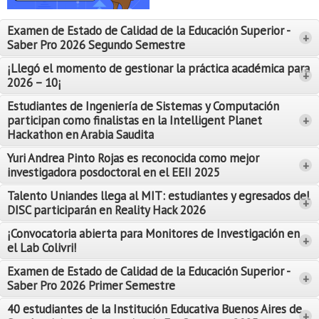
Proyecto de grado
Examen de Estado de Calidad de la Educación Superior -
+
Reingreso
Saber Pro 2026 Segundo Semestre
Reintegro
¡Llegó el momento de gestionar la práctica académica para
+
2026 – 10¡
Retiro voluntario
Estudiantes de Ingeniería de Sistemas y Computación
participan como finalistas en la Intelligent Planet
+
Transferencia
Hackathon en Arabia Saudita
Tarifas
Yuri Andrea Pinto Rojas es reconocida como mejor
Leer Más
+
investigadora posdoctoral en el EEII 2025
Leer Más
Grado
Talento Uniandes llega al MIT: estudiantes y egresados del
+
DISC participarán en Reality Hack 2026
¡Convocatoria abierta para Monitores de Investigación en
+
el Lab Colivri!
Examen de Estado de Calidad de la Educación Superior -
+
Saber Pro 2026 Primer Semestre
40 estudiantes de la Institución Educativa Buenos Aires de
+