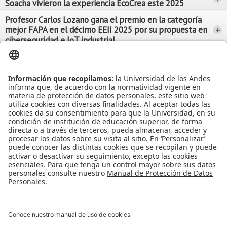
Soacha vivieron la experiencia EcoCrea este 2025
Leer Más
Leer Más
Profesor Carlos Lozano gana el premio en la categoría
mejor FAPA en el décimo EEII 2025 por su propuesta en
+
Leer Más
ciberseguridad e IoT industrial
Leer Más
Leer Más
Ver más Noticias...
Ver más Eventos...
Leer Más
Leer Más
Apoyo Financiero
|
Admisiones y Registro
|
Biblioteca
|
Bloque Neón
|
Agenda y Eventos
|
Decanatura de Estudiantes
|
MAAD
Universidad de los Andes | Vigilada Mineducación
Reconocimiento como Universidad: Decreto 1297 del 30 de mayo de
1964.