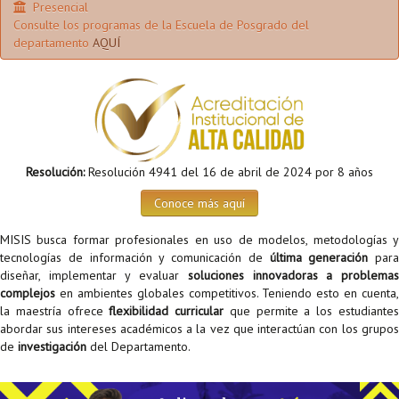
Presencial
Proyecto de grado
Consulte los programas de la Escuela de Posgrado del
departamento
AQUÍ
Reingreso
Reintegro
Retiro voluntario
Transferencia
Resolución:
Resolución 4941 del 16 de abril de 2024 por 8 años
Tarifas
Conoce más aquí
Grado
MISIS busca formar profesionales en uso de modelos, metodologías y
tecnologías de información y comunicación de
última generación
para
diseñar, implementar y evaluar
soluciones innovadoras a problema
complejos
en ambientes globales competitivos. Teniendo esto en cuenta,
la maestría ofrece
flexibilidad curricular
que permite a los estudiante
abordar sus intereses académicos a la vez que interactúan con los grupos
de
investigación
del Departamento.