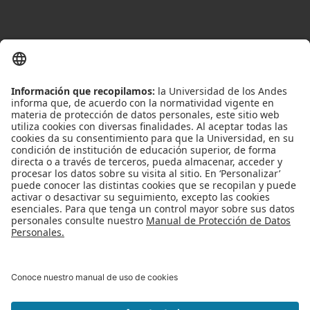
<< Volver
Apoyo Financiero
|
Admisiones y Registro
|
Biblioteca
|
Bloque Neón
|
Agenda y Eventos
|
Decanatura de Estudiantes
|
MAAD
Universidad de los Andes | Vigilada Mineducación
Reconocimiento como Universidad: Decreto 1297 del 30 de mayo de
1964.
Reconocimiento personería jurídica: Resolución 28 del 23 de febrero de