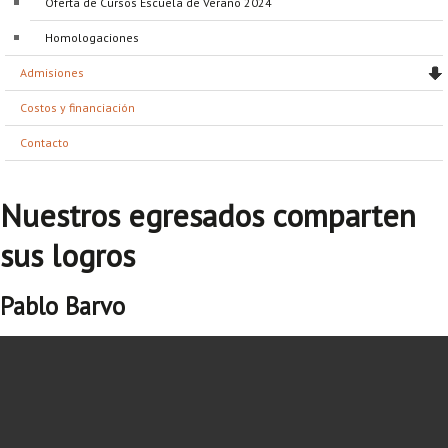
Oferta de Cursos Escuela de Verano 2024
Proyecto de grado
Homologaciones
Reingreso
Admisiones
Reintegro
Costos y financiación
Retiro voluntario
Contacto
Transferencia
Nuestros egresados comparten
Tarifas
sus logros
Grado
Pablo Barvo