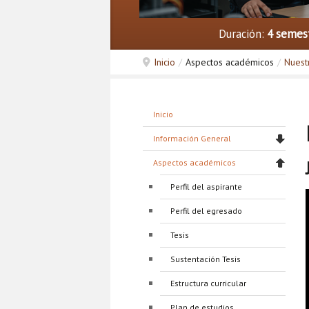
Duración:
4 semes
Inicio
/
Aspectos académicos
/
Nuest
Inicio
Información General
Aspectos académicos
Perfil del aspirante
Perfil del egresado
Tesis
Sustentación Tesis
Estructura curricular
Plan de estudios