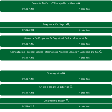
Gerencia De Csirts Y Manejo De Incidentes
MSIN-4203
4 créditos
Programación Segura
MSIN-4204
4 créditos
Gerencia De Proyectos De Seguridad De La Información
MSIN-4205
4 créditos
Computación Forense: Delitos Informáticos, Aspectos Legales Y Evidencia Digital
MSIN-4206
4 créditos
Ciberseguridad
MSIN-4207
4 créditos
Cripto Y Tec. De La Libertad
MSIN-4208
4 créditos
Deciphering Bitcoin
MSIN-4212
4 créditos