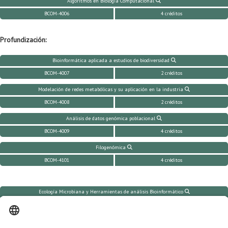
Algoritmos en Biología Computacional
BCOM-4006
4 créditos
Profundización:
Bioinformática aplicada a estudios de biodiversidad
BCOM-4007
2 créditos
Modelación de redes metabólicas y su aplicación en la industria
BCOM-4008
2 créditos
Análisis de datos genómica poblacional
BCOM-4009
4 créditos
Filogenómica
BCOM-4101
4 créditos
Ecología Microbiana y Herramientas de análisis Bioinformático
BCOM-4102
4 créditos
Computación de alto desempeño para ciencias biológicas