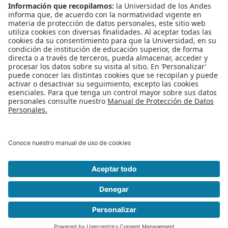
BCOM-4103
4 créditos
Estadística en biología computacional
BCOM-4104
4 créditos
Herramientas del Ebi para la Búsqueda y Analisis de Datos Biologicos
BCOM-4105
4 créditos
Heramientas computacionales para ingeniería metabólica
BCOM-4106
4 créditos
Descubriendo nuestra biodiversidad a través de enfoques basados en minería de datos y
bioinformática
BCOM-4107
4 créditos