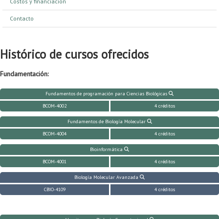
Costos y financiacion
Proyecto de grado
Contacto
Reingreso
Reintegro
Histórico de cursos ofrecidos
Retiro voluntario
Fundamentación:
Transferencia
Fundamentos de programación para Ciencias Biológicas
Tarifas
BCOM-4002
4 créditos
Fundamentos de Biología Molecular
Grado
BCOM-4004
4 créditos
Bioinformática
BCOM-4001
4 créditos
Biología Molecular Avanzada
CBIO-4109
4 créditos