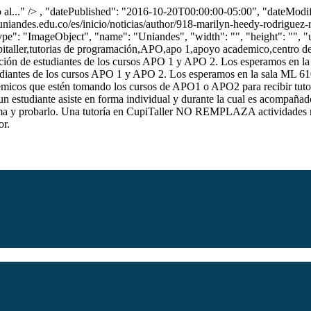
 al..." />
, "datePublished": "2016-10-20T00:00:00-05:00", "dateModif
niandes.edu.co/es/inicio/noticias/author/918-marilyn-heedy-rodriguez
ype": "ImageObject", "name": "Uniandes", "width": "", "height": "", "ur
cupitaller,tutorias de programación,APO,apo 1,apoyo academico,centro de
nción de estudiantes de los cursos APO 1 y APO 2. Los esperamos en la 
tudiantes de los cursos APO 1 y APO 2. Los esperamos en la sala ML 6
démicos que estén tomando los cursos de APO1 o APO2 para recibir tutorí
 un estudiante asiste en forma individual y durante la cual es acompañad
rama y probarlo. Una tutoría en CupiTaller NO REMPLAZA actividades re
or.