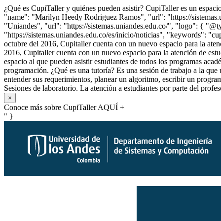
¿Qué es CupiTaller y quiénes pueden asistir? CupiTaller es un espacio
"name": "Marilyn Heedy Rodriguez Ramos", "url": "https://sistemas.u
"Uniandes", "url": "https://sistemas.uniandes.edu.co/", "logo": { "@t
"https://sistemas.uniandes.edu.co/es/inicio/noticias", "keywords": "
octubre del 2016, Cupitaller cuenta con un nuevo espacio para la ate
2016, Cupitaller cuenta con un nuevo espacio para la atención de es
espacio al que pueden asistir estudiantes de todos los programas aca
programación.
¿Qué es una tutoría? Es una sesión de trabajo a la que
entender sus requerimientos, planear un algoritmo, escribir un prog
Sesiones de laboratorio. La atención a estudiantes por parte del profes
×
Conoce más sobre CupiTaller AQUÍ
+
" }