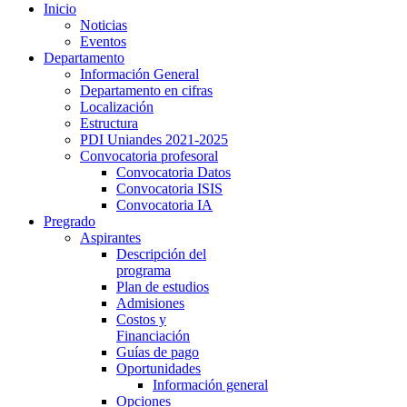
Inicio
Noticias
Eventos
Departamento
Información General
Departamento en cifras
Localización
Estructura
PDI Uniandes 2021-2025
Convocatoria profesoral
Convocatoria Datos
Convocatoria ISIS
Convocatoria IA
Pregrado
Aspirantes
Descripción del
programa
Plan de estudios
Admisiones
Costos y
Financiación
Guías de pago
Oportunidades
Información general
Opciones