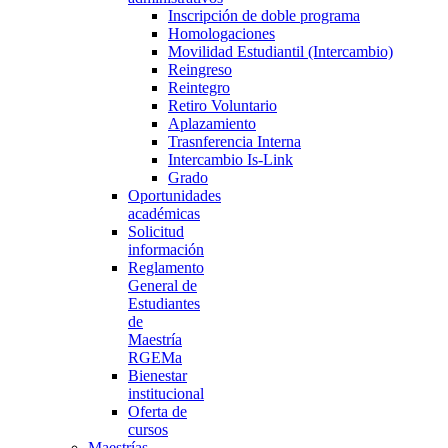
Inscripción de doble programa
Homologaciones
Movilidad Estudiantil (Intercambio)
Reingreso
Reintegro
Retiro Voluntario
Aplazamiento
Trasnferencia Interna
Intercambio Is-Link
Grado
Oportunidades
académicas
Solicitud
información
Reglamento
General de
Estudiantes
de
Maestría
RGEMa
Bienestar
institucional
Oferta de
cursos
Maestrías