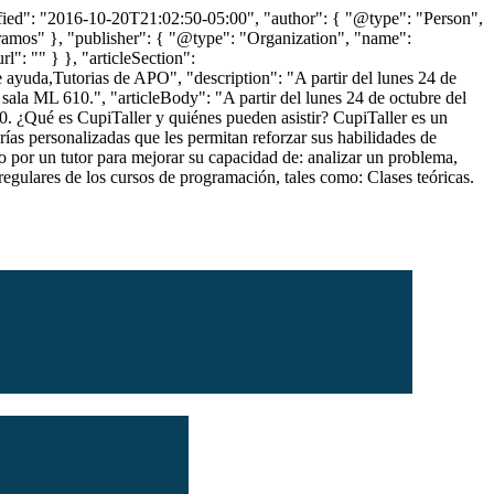
ied": "2016-10-20T21:02:50-05:00", "author": { "@type": "Person",
-ramos" }, "publisher": { "@type": "Organization", "name":
l": "" } }, "articleSection":
 ayuda,Tutorias de APO", "description": "A partir del lunes 24 de
sala ML 610.", "articleBody": "A partir del lunes 24 de octubre del
10.
¿Qué es CupiTaller y quiénes pueden asistir? CupiTaller es un
as personalizadas que les permitan reforzar sus habilidades de
o por un tutor para mejorar su capacidad de: analizar un problema,
gulares de los cursos de programación, tales como: Clases teóricas.