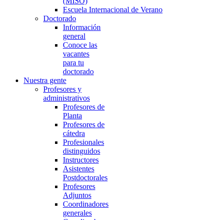
(MISO)
Escuela Internacional de Verano
Doctorado
Información
general
Conoce las
vacantes
para tu
doctorado
Nuestra gente
Profesores y
administrativos
Profesores de
Planta
Profesores de
cátedra
Profesionales
distinguidos
Instructores
Asistentes
Postdoctorales
Profesores
Adjuntos
Coordinadores
generales