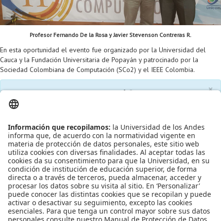
Proyecto de grado
Reingreso
Profesor Fernando De la Rosa y Javier Stevenson Contreras R.
Reintegro
En esta oportunidad el evento fue organizado por la Universidad del
Cauca y la Fundación Universitaria de Popayán y patrocinado por la
Retiro voluntario
Sociedad Colombiana de Computación (SCo2) y el IEEE Colombia.
×
Transferencia
Más información sobre el evento
AQUÍ
Tarifas
Grado
Leído
6247
Tiempo
Última modificación Jueves, 20 Octubre 2016 17:33
Publicado en
Noticias
Etiquetado bajo
orgullo uniandino
reconocimiento estudiantes
reconocimiento profesores
investigacion
MISIS
Maestría en
Ingeniería de Sistemas y Computación
IMAGINE