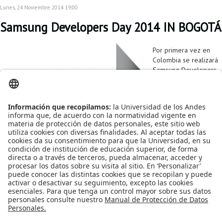
Lunes, 24 Noviembre 2014 19:00
Samsung Developers Day 2014 IN BOGOTÁ
Por primera vez en
Colombia se realizará
Samsung Developers
Day IN BOGOTÁ, el
próximo 3 de
Diciembre en el
Radisson AR Hotel
Salitre en Bogotá.
Publicado en
Eventos
Etiquetado bajo
samsung
desarrolladores
aplicaciones moviles