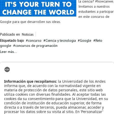
la ciencia? #howcanwe.
Proyecto de grado
Invitamos a nuestros
estudiantes a participar
Reingreso
en este concurso de
Google para que desarrollen sus ideas.
Reintegro
Retiro voluntario
Publicado en
Noticias
Etiquetado bajo
concurso
Ciencia y tecnologia
Google
Reto
Transferencia
google
concursos de programación
Leer más...
Tarifas
Grado
Viernes, 18 Marzo 2016 00:00
Google Summer of Code
Pasa tus vacaciones de
verano escribiendo
código y aprendiendo
sobre el desarrollo de
código abierto y al