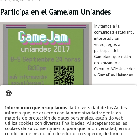
Proyecto de grado
Participa en el GameJam Uniandes
Reingreso
Invitamos a la
Reintegro
comunidad estudiantil
interesada en
Retiro voluntario
videojuegos a
participar del
Transferencia
GameJam que están
organizando el
Tarifas
Capítulo ACMUniandes
y GameDev Uniandes.
Grado