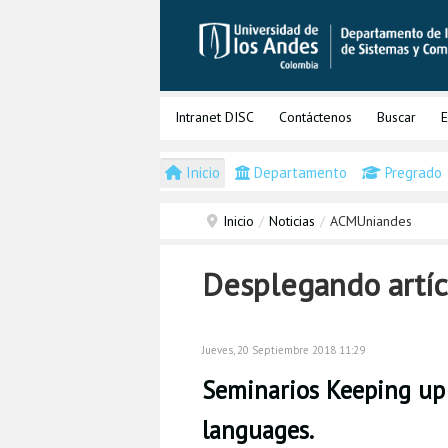
Intranet DISC
Contáctenos
Buscar
E
Inicio
Departamento
Pregrado
Inicio
/
Noticias
/
ACMUniandes
Desplegando artíc
Jueves, 20 Septiembre 2018 11:29
Seminarios Keeping up!
languages.