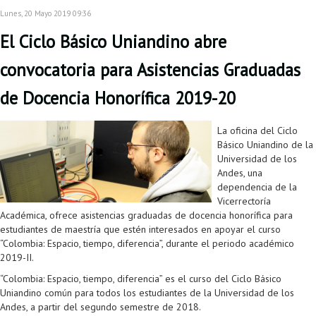
Proyecto de grado
Lunes, 20 Mayo 2019 09:36
El Ciclo Básico Uniandino abre
Reingreso
convocatoria para Asistencias Graduadas
Reintegro
de Docencia Honorífica 2019-20
Retiro voluntario
Transferencia
La oficina del Ciclo
Básico Uniandino de la
Tarifas
Universidad de los
Andes, una
Grado
dependencia de la
Vicerrectoría
Académica, ofrece asistencias graduadas de docencia honorífica para
estudiantes de maestría que estén interesados en apoyar el curso
“Colombia: Espacio, tiempo, diferencia”, durante el periodo académico
2019-II.
“Colombia: Espacio, tiempo, diferencia” es el curso del Ciclo Básico
Uniandino común para todos los estudiantes de la Universidad de los
Andes, a partir del segundo semestre de 2018.