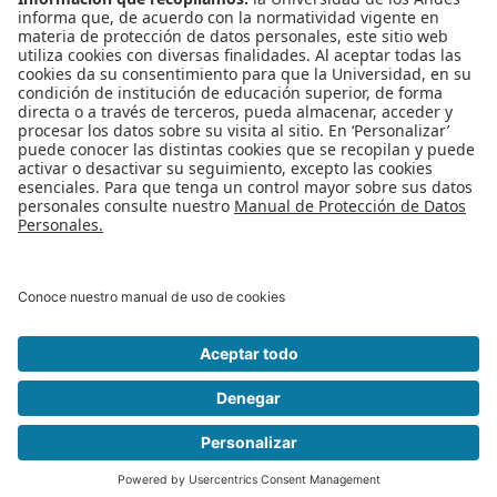
estudiantes de
pregrado de la
Universidad un nuevo
CBU en el área del
conocimiento Ciencia y
Tecnología.
Publicado en
Noticias
Etiquetado bajo
CBU
MINE
Información
ingeniería de información
Información siglo XXI
Importancia de la información
análisis de la
información
Leer más...