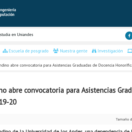
studia en Uniandes
Escuela de posgrado
Nuestra gente
Investigación
iandino abre convocatoria para Asistencias Graduadas de Docencia Honorífi
ino abre convocatoria para Asistencias Gra
019-20
Tamaño d
ndino de la Universidad de los Andes, una dependencia de l