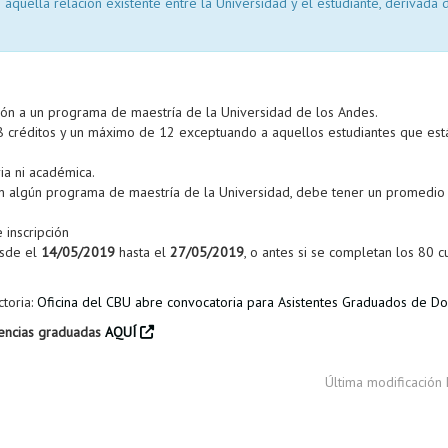
 aquella relación existente entre la Universidad y el estudiante, derivada d
sión a un programa de maestría de la Universidad de los Andes.
8 créditos y un máximo de 12 exceptuando a aquellos estudiantes que est
ia ni académica.
en algún programa de maestría de la Universidad, debe tener un promedio
 inscripción
esde el
14/05/2019
hasta el
27/05/2019
, o antes si se completan los 80 
toria:
Oficina del CBU abre convocatoria para Asistentes Graduados de D
tencias graduadas
AQUÍ
Última modificación