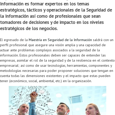
Información es formar expertos en los temas
Colaboratorio de Interacción, Visualización, Robótica y Sistemas
Convocatoria ISIS
Oportunidades
Internacionalización
Reglamento General de Estudiantes de Maestría RGEMa
Maestría en Gerencia de Tecnologías de Información (MAIT)
Instructores
Ofertas Laborales
TICSw
Movilidad Estudiantil (Intercambio)
Convocatorias
estratégicos, tácticos y operacionales de la Seguridad de
la Información así como de profesionales que sean
Autónomos
Convocatoria IA
Opciones académicas
Cursos electivos
Bienestar institucional
Maestría en Arquitectura de Tecnologías de Información
Asistentes Postdoctorales
Emprendedores e Innovadores
Información general
Reingreso
tomadores de decisiones y de impacto en los niveles
Laboratorio de Arquitecturas Empresariales
Profesores
Oferta de cursos periodo intersemestral
Oferta de cursos
(MATI)
Profesores Adjuntos
TI en las Organizaciones
Electivas reguladas
Reintegro
estratégicos de los negocios.
Laboratorio de Conectividad y Redes
Acreditaciones
Procesos administrativos
Maestría en Biología Computacional (MBC)
Coordinadores generales
Computación Visual
Electivas profesionales
Retiro Voluntario
El egresado de la
Maestría en Seguridad de la Información
saldrá con un
perfil profesional que asegure una visión amplia y una capacidad de
Laboratorio de Computación Móvil
Maestría en Tecnologías de Información para el Negocio
Coordinadores de programa
Matemática computacional
Electivas profesionales en otros departamentos
Consejería
Aplazamiento
actuar ante problemas complejos asociados a la seguridad de la
información. Estos profesionales deben ser capaces de entender las
Laboratorio de Informática Forense
(MBIT)
Gestores
Doble programa
Trasnferencia Interna
empresas, asimilar el rol de la seguridad y de la resiliencia en el contexto
empresarial; así como de usar tecnologías, herramientas, componentes y
Laboratorio de Ingeniería de Información - Códice
Maestría en Seguridad de la Información (MESI)
Personal de apoyo
Doble titulación
Intercambio Is-Link
metodologías necesarias para poder proponer soluciones que tengan en
cuenta todas las dimensiones existentes y el impacto que estas pueden
Laboratorios de Propósito General
Maestría en Ingeniería de Información (MINE)
Personal de laboratorios
Examen Saber Pro
Grado
tener (económico, social, ambiental, etc.) en la organización.
Laboratorios de Seguridad de la Información
Maestría en Ingeniería de Sistemas y Computación (MISIS)
Intercambios académicos
Sala de Video Juegos
Maestría en Ingeniería de Software (MISO)
Práctica académica
Protocolo de bioseguridad
Escuela Internacional de Verano
Práctica social
Ofertas