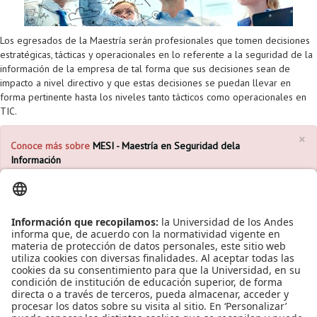
Proyecto de grado
Reingreso
Los egresados de la Maestría serán profesionales que tomen decisiones
estratégicas, tácticas y operacionales en lo referente a la seguridad de la
Reintegro
información de la empresa de tal forma que sus decisiones sean de
impacto a nivel directivo y que estas decisiones se puedan llevar en
Retiro voluntario
forma pertinente hasta los niveles tanto tácticos como operacionales en
TIC.
Transferencia
×
Conoce más sobre
MESI - Maestría en Seguridad dela
Tarifas
Información
Grado
Leído
3653
Tiempo
Publicado en
Noticias
Etiquetado bajo
Seguridad de la Información
MESI
posgrados
escuela de posgrado
formación alto nivel
formación profesional