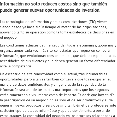
información no solo reducen costos sino que también
Colaboratorio de Interacción, Visualización, Robótica y Sistemas
Convocatoria ISIS
Oportunidades
Internacionalización
Reglamento General de Estudiantes de Maestría RGEMa
Maestría en Gerencia de Tecnologías de Información (MAIT)
Instructores
Ofertas Laborales
TICSw
Movilidad Estudiantil (Intercambio)
Convocatorias
puede generar nuevas oportunidades de inversión.
Autónomos
Convocatoria IA
Opciones académicas
Cursos electivos
Bienestar institucional
Maestría en Arquitectura de Tecnologías de Información
Asistentes Postdoctorales
Emprendedores e Innovadores
Información general
Reingreso
Las tecnologías de información y de las comunicaciones (TIC) vienen
Laboratorio de Arquitecturas Empresariales
Profesores
Oferta de cursos periodo intersemestral
Oferta de cursos
(MATI)
Profesores Adjuntos
TI en las Organizaciones
Electivas reguladas
Reintegro
siendo desde ya hace algún tiempo el motor de las organizaciones,
apoyando tanto su operación como la toma estratégica de decisiones en
Laboratorio de Conectividad y Redes
Acreditaciones
Procesos administrativos
Maestría en Biología Computacional (MBC)
Coordinadores generales
Computación Visual
Electivas profesionales
Retiro Voluntario
el negocio.
Las condiciones actuales del mercado dan lugar a economías, gobiernos y
Laboratorio de Computación Móvil
Maestría en Tecnologías de Información para el Negocio
Coordinadores de programa
Matemática computacional
Electivas profesionales en otros departamentos
Consejería
Aplazamiento
organizaciones cada vez más interconectadas que requieren compartir
información, que evolucionan constantemente, que deben responder a las
Laboratorio de Informática Forense
(MBIT)
Gestores
Doble programa
Trasnferencia Interna
necesidades de sus clientes y que deben generar un factor diferenciador
ante la competencia.
Laboratorio de Ingeniería de Información - Códice
Maestría en Seguridad de la Información (MESI)
Personal de apoyo
Doble titulación
Intercambio Is-Link
Un escenario de alta conectividad como el actual, trae innumerables
Laboratorios de Propósito General
Maestría en Ingeniería de Información (MINE)
Personal de laboratorios
Examen Saber Pro
Grado
oportunidades, pero a la vez también conlleva a que los riesgos en el
manejo de datos confidenciales y en general de la seguridad de la
Laboratorios de Seguridad de la Información
Maestría en Ingeniería de Sistemas y Computación (MISIS)
Intercambios académicos
información sea uno de los puntos más importantes que los negocios
están comenzado a vislumbrar como de impacto. Es decir que hoy en día
Sala de Video Juegos
Maestría en Ingeniería de Software (MISO)
Práctica académica
la preocupación de un negocio no es solo el de ser productivos y el de
generar nuevos productos o servicios sino también el de protegerse ante
Protocolo de bioseguridad
Escuela Internacional de Verano
Práctica social
Ofertas
cualquier tipo de ataque informático y que adicionalmente, a pesar de
estos ataques, la continuidad del negocio en los procesos relacionados a