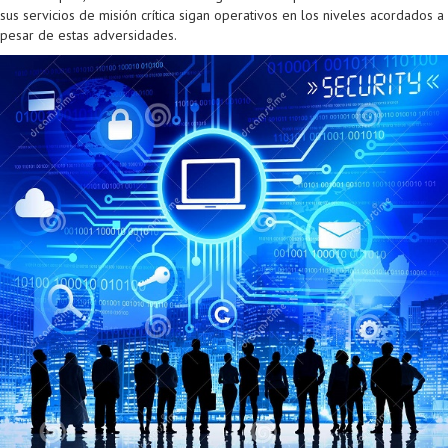
Proyecto de grado
sus servicios de misión crítica sigan operativos en los niveles acordados a
pesar de estas adversidades.
Reingreso
Reintegro
Retiro voluntario
Transferencia
Tarifas
Grado