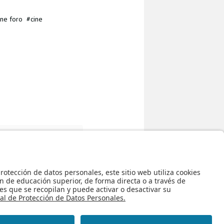
ine foro
cine
 empresario y no fracasar
Regreso al inicio