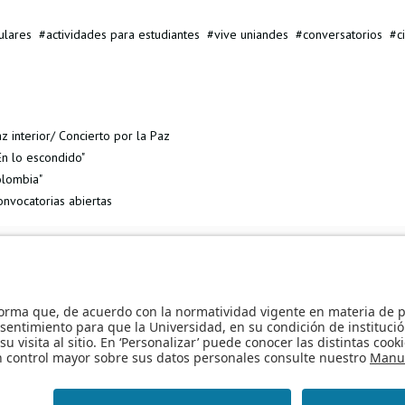
ulares
actividades para estudiantes
vive uniandes
conversatorios
c
z interior/ Concierto por la Paz
En lo escondido"
olombia"
nvocatorias abiertas
o pedagógico - Beber: una guía para el disfrute
Conferencia: Cómo ser