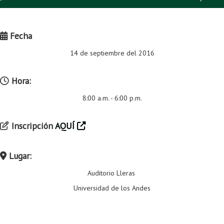
Proyecto de grado
Reingreso
Fecha
Reintegro
14 de septiembre del 2016
Retiro voluntario
Hora:
Transferencia
8:00 a.m. - 6:00 p.m.
Tarifas
Inscripción
AQUÍ
Grado
Lugar:
Auditorio Lleras
Universidad de los Andes