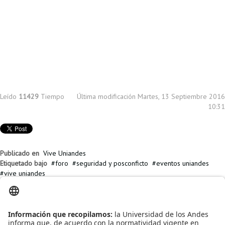
Leído
11429
Tiempo
Última modificación Martes, 13 Septiembre 2016
10:31
Publicado en
Vive Uniandes
Etiquetado bajo
foro
seguridad y posconficto
eventos uniandes
vive uniandes
Artículos relacionados
Foro: Innovación y oportunidades en atención en salud desde la