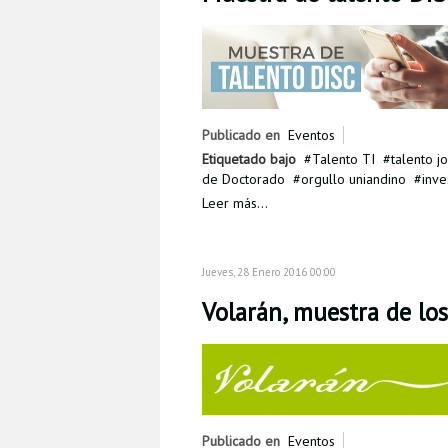
Publicado en
Eventos
Etiquetado bajo
Talento TI
talento j
de Doctorado
orgullo uniandino
inve
Leer más...
Jueves, 28 Enero 2016 00:00
Volarán, muestra de lo
Publicado en
Eventos