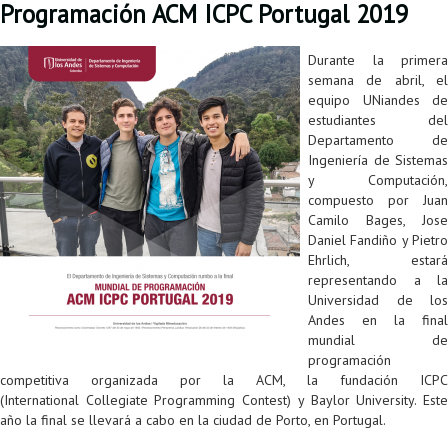
Programación ACM ICPC Portugal 2019
Colaboratorio de Interacción, Visualización, Robótica y Sistemas
Convocatoria ISIS
Oportunidades
Internacionalización
Reglamento General de Estudiantes de Maestría RGEMa
Maestría en Gerencia de Tecnologías de Información (MAIT)
Instructores
Ofertas Laborales
TICSw
Movilidad Estudiantil (Intercambio)
Convocatorias
Durante la primera
Autónomos
Convocatoria IA
Opciones académicas
Cursos electivos
Bienestar institucional
Maestría en Arquitectura de Tecnologías de Información
Asistentes Postdoctorales
Emprendedores e Innovadores
Información general
Reingreso
semana de abril, el
equipo UNiandes de
Laboratorio de Arquitecturas Empresariales
Profesores
Oferta de cursos periodo intersemestral
Oferta de cursos
(MATI)
Profesores Adjuntos
TI en las Organizaciones
Electivas reguladas
Reintegro
estudiantes del
Departamento de
Laboratorio de Conectividad y Redes
Acreditaciones
Procesos administrativos
Maestría en Biología Computacional (MBC)
Coordinadores generales
Computación Visual
Electivas profesionales
Retiro Voluntario
Ingeniería de Sistemas
y Computación,
Laboratorio de Computación Móvil
Maestría en Tecnologías de Información para el Negocio
Coordinadores de programa
Matemática computacional
Electivas profesionales en otros departamentos
Consejería
Aplazamiento
compuesto por Juan
Camilo Bages, Jose
Laboratorio de Informática Forense
(MBIT)
Gestores
Doble programa
Trasnferencia Interna
Daniel Fandiño y Pietro
Ehrlich, estará
Laboratorio de Ingeniería de Información - Códice
Maestría en Seguridad de la Información (MESI)
Personal de apoyo
Doble titulación
Intercambio Is-Link
representando a la
Universidad de los
Laboratorios de Propósito General
Maestría en Ingeniería de Información (MINE)
Personal de laboratorios
Examen Saber Pro
Grado
Andes en la final
mundial de
Laboratorios de Seguridad de la Información
Maestría en Ingeniería de Sistemas y Computación (MISIS)
Intercambios académicos
programación
competitiva organizada por la ACM, la fundación ICPC
Sala de Video Juegos
Maestría en Ingeniería de Software (MISO)
Práctica académica
(International Collegiate Programming Contest) y Baylor University. Este
año la final se llevará a cabo en la ciudad de Porto, en Portugal.
Protocolo de bioseguridad
Escuela Internacional de Verano
Práctica social
Ofertas