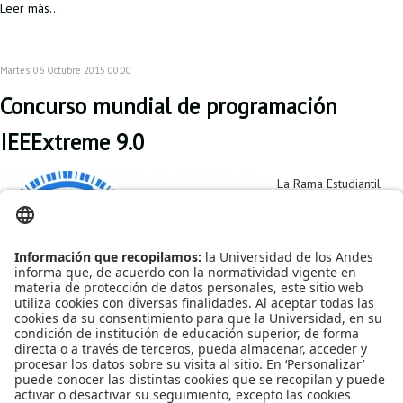
Leer más...
Martes, 06 Octubre 2015 00:00
Concurso mundial de programación
IEEExtreme 9.0
La Rama Estudiantil
IEEE Uniandes los
invita a participar en el
Concurso Mundial de
Programación
IEEExtreme 9.0, el cual
se llevará a cabo el
día 24 de Octubre.
Publicado en
Noticias
Etiquetado bajo
IEEE
concurso
programacion
Rama estudiantil
concursos de programación