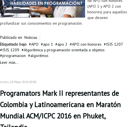
de APO con honores
(APO 1 y APO 2 con
honores) para aquellos
que deseen
profundizar sus conocimientos en programación.
Publicado en
Noticias
Etiquetado bajo
APO
apo 1
apo 2
APO con honores
ISIS 1207
ISIS 1209
Algorítmica y programación orientada a objetos
programacion
algoritmos
Leer más...
Lunes, 16 Mayo 2016 00:00
Programators Mark II representantes de
Colombia y Latinoamericana en Maratón
Mundial ACM/ICPC 2016 en Phuket,