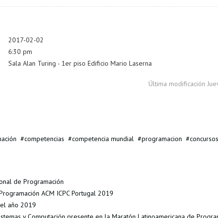
2017-02-02
6:30 pm
Sala Alan Turing - 1er piso Edificio Mario Laserna
Última modificación Ju
ación
competencias
competencia mundial
programacion
concurso
ional de Programación
e Programación ACM ICPC Portugal 2019
del año 2019
Sistemas y Computación presente en la Maratón Latinoamericana de Prog