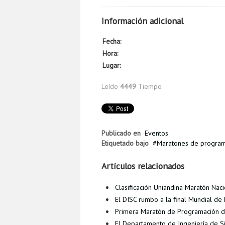
Información adicional
Fecha:
Hora:
Lugar:
Leído
4449
Tiempo
Publicado en
Eventos
Etiquetado bajo
Maratones de program
Artículos relacionados
Clasificación Uniandina Maratón Nac
El DISC rumbo a la final Mundial d
Primera Maratón de Programación 
El Departamento de Ingeniería de 