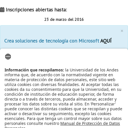
Inscripciones abiertas hasta:
23 de marzo del 2016
×
Crea soluciones de tecnología con Microsoft
AQUÍ
Leído
4963
Tiempo
Última modificación Viernes, 18 Marzo 2016 11:20
Publicado en
Noticias
Etiquetado bajo
Microsoft
Microsoft Azure
competencias
programacion
Solución de programación