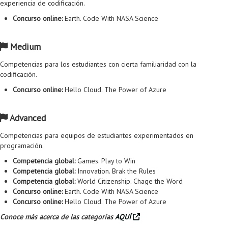
experiencia de codificación.
Proyecto de grado
Concurso online:
Earth. Code With NASA Science
Reingreso
Medium
Reintegro
Competencias para los estudiantes con cierta familiaridad con la
Retiro voluntario
codificación.
Transferencia
Concurso online:
Hello Cloud. The Power of Azure
Tarifas
Advanced
Grado
Competencias para equipos de estudiantes experimentados en
programación.
Competencia global:
Games. Play to Win
Competencia global:
Innovation. Brak the Rules
Competencia global:
World Citizenship. Chage the Word
Concurso online:
Earth. Code With NASA Science
Concurso online:
Hello Cloud. The Power of Azure
Conoce más acerca de las categorías
AQUÍ